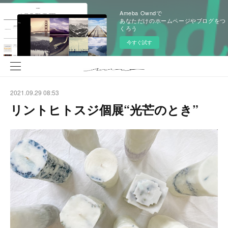
Ameba Owndで
あなただけのホームページやブログをつ
くろう
今すぐ試す
2021.09.29 08:53
リントヒトスジ個展“光芒のとき”