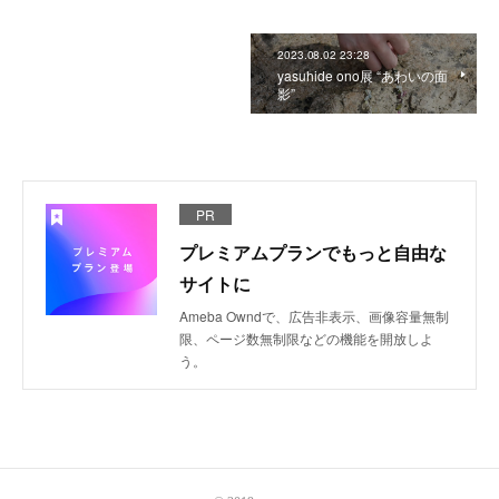
2023.08.02 23:28
yasuhide ono展 “あわいの面
影”
PR
プレミアムプランでもっと自由な
サイトに
Ameba Owndで、広告非表示、画像容量無制
限、ページ数無制限などの機能を開放しよ
う。