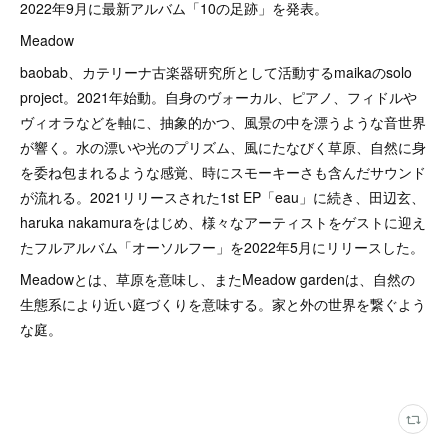
2022年9月に最新アルバム「10の足跡」を発表。
Meadow
baobab、カテリーナ古楽器研究所として活動するmaikaのsolo
project。2021年始動。自身のヴォーカル、ピアノ、フィドルや
ヴィオラなどを軸に、抽象的かつ、風景の中を漂うような音世界
が響く。水の漂いや光のプリズム、風にたなびく草原、自然に身
を委ね包まれるような感覚、時にスモーキーさも含んだサウンド
が流れる。2021リリースされた1st EP「eau」に続き、田辺玄、
haruka nakamuraをはじめ、様々なアーティストをゲストに迎え
たフルアルバム「オーソルフー」を2022年5月にリリースした。
Meadowとは、草原を意味し、またMeadow gardenは、自然の
生態系により近い庭づくりを意味する。家と外の世界を繋ぐよう
な庭。