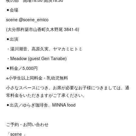
夜の部 開場18:00 開演18:30
⚫︎会場
scene @scene_emico
(大分県杵築市山香町久木野尾 3841-6)
⚫︎出演
・湯川潮音、高原久実、ヤマカミヒトミ
・Meadow (guest Gen Tanabe)
⚫︎料金／5,000円
※小学生以上同料金・乳幼児無料
小さなスペースにつき、お席が必要なお子様につきましては、通
常料金をいただきますがご了承ください。
⚫︎出店／ゆらぎ珈琲舎、MINNA food
ご予約・お問い合わせ
「scene 」