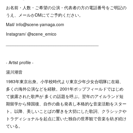
お名前・人数・ご希望の公演・代表者の方の電話番号をご明記の
うえ、メールかDMにてご予約ください。
Mail/ info@scene-yamaga.com
Instagram/ @scene_emico
_______________________________________
- Artist profile -
湯川潮音
1983年東京出身。小学校時代より東京少年少女合唱隊に在籍、
多くの海外公演などを経験。2001年ポップフィールドではじめ
て披露された歌声が 多くの話題を呼ぶ。翌年のアイルランド短
期留学から帰国後、自作の曲も発表し本格的な音楽活動をスター
ト。以降、美しいことばの響きを大切にした歌詞、クラシックや
トラディショナルを起点に置いた独自の世界観で音楽を紡ぎ続け
ている。